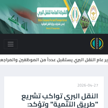
مدير عام النقل البري يترأس إجتماعاً لمديري أقسام الشركة وفروعها واللجان ال
2026-04-27
النقل البري تواكب تشريع
"طريق التنمية" وتؤكد: