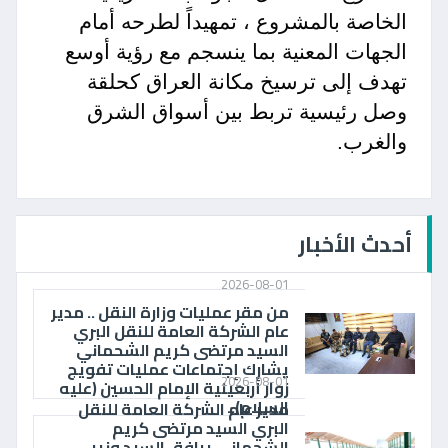
الخاصة بالمشروع ، تمهيداً لطرحه أمام
الجهات المعنية بما ينسجم مع رؤية أوسع
تهدف إلى ترسيخ مكانة العراق كحلقة
وصل رئيسية تربط بين أسواق الشرق
والغرب.
أحدث الأخبار
2026-08-01
من مقر عمليات وزارة النقل .. مدير
عام الشركة العامة للنقل البري
السيد مرتضى كريم الشحماني
يشارك إجتماعات عمليات تفويج
2026-08-01
زوار أربعينية الإمام الحسين (عليه
السلام)..
مدير عام الشركة العامة للنقل
البري السيد مرتضى كريم
الشحماني يرافق السيد وزير