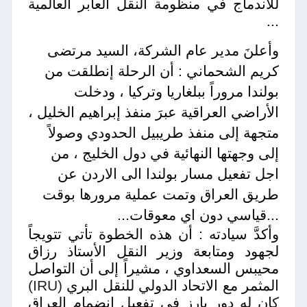
للاندماج في منظومة النقل العابر العالمية
...
وأعلنَ مدير عام الشركة، السيد مرتضى
كريم الشحماني : أن الرحلة إنطلقت من
بولندا مروراً ببلغاريا وتركيا ، ودخلت
الأراضي العراقية عبرَ منفذ إبراهيم الخليل ،
متجهة إلى منفذ طريبيل الحدودي وصولاً
إلى وجهتها النهائية في دول الخليج ، من
اجل تفعيل مسار بولندا الى الاردن عن
طريق العراق وتمت عملية مرورها بوقت
...
قياسي دون اي معوقات...
وأكدَّ سيادته : أن هذه الخطوة تأتي تتويجاً
لجهود ومتابعة وزير النقل الأستاذ رزاق
محيبس السعداوي ، مشيراً إلى أن التواصل
المثمر مع الاتحاد الدولي للنقل البري
(IRU)
ك
ان له دور بارز في تفعيل انضمام العراق