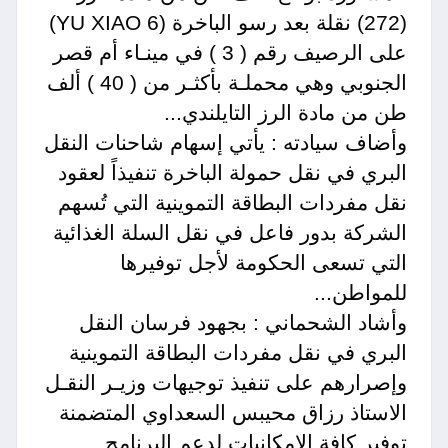
(272) نقلة بعد رسو الباخرة (YU XIAO 6)
على الرصيف رقم ( 3 ) في مينـاء أم قصر
الجنوبي وهي محملـة بأكثـر من ( 40 ) ألف
طن من مادة الرز التايلندي...
وأضاف سيادته : يأتي إسهام شاحنات النقل
البري في نقل حمولة الباخرة تنفيذاً لعقود
نقل مفردات البطاقة التموينية التي تُسهم
الشركة بدور فاعل في نقل السلة الغذائية
التي تسعى الحكومة لأجل توفيرها
للمواطن...
وأشاد الشحماني : بجهود فرسان النقل
البري في نقل مفردات البطاقة التموينية
وإصرارهم على تنفيذ توجيهات وزيـر النقـل
الاستاذ رزاق محيبس السعداوي المتضمنة
توفير كافة الامكانيات لدعم البرنامج