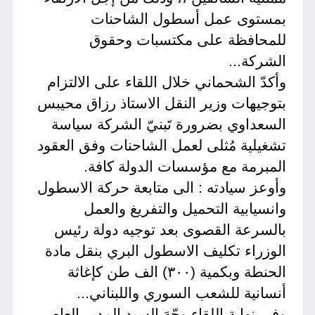
بمستوى عمل أسطول الشاحنات
للمحافظة على مكتسبات وحقوق
الشركة...
وأكدّ الشحماني خلال اللقاء على الالتزام
بتوجيهات وزير النقل الاستاذ رزاق محيبس
السعداوي بضرورة تَبنيّ الشركة سياسة
تشغيلية مُثلى لعمل الشاحنات وفق العقود
المبرمة مع مؤسسات الدولة كافة.
وأوعز سيادته : الى متابعة حركة الاسطول
وانسيابية التحميل والتفريغ والعمل
بالسرعة القصوى بعد توجيه دولة رئيس
الوزراء تكليف الاسطول البري بنقل مادة
الحنطة وبكمية (٣٠٠) الف طن كإغاثة
أنسانية للشعب السوري واللبناني...
وفي نهاية اللقاء وجّهَ السيد المدير العام