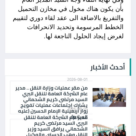
بأن يكون هناك مخول في مخازن التحميل
والتفريغ بالاضافة الى عقد لقاء دوري لتقييم
الخطط المرسومة وتحديد الانحرافات
لغرض إيجاد الحلول الناجعة لها.
أحدث الأخبار
2026-08-01
من مقر عمليات وزارة النقل .. مدير
عام الشركة العامة للنقل البري
السيد مرتضى كريم الشحماني
يشارك إجتماعات عمليات تفويج
2026-08-01
زوار أربعينية الإمام الحسين (عليه
السلام)..
مدير عام الشركة العامة للنقل
البري السيد مرتضى كريم
الشحماني يرافق السيد وزير
النقل وهب الحسني والوكيل